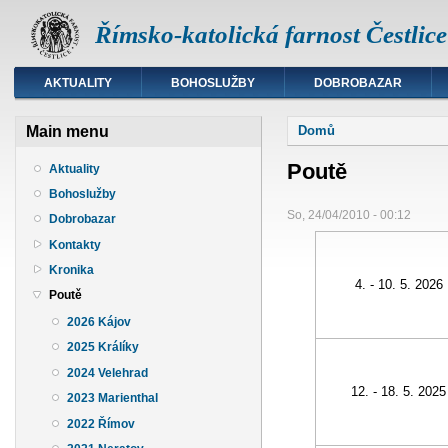
Římsko-katolická farnost Čestlice
AKTUALITY
BOHOSLUŽBY
DOBROBAZAR
Jste zde
Main menu
Domů
Poutě
Aktuality
Bohoslužby
So, 24/04/2010 - 00:12
Dobrobazar
Kontakty
Kronika
4. - 10. 5. 2026
Poutě
2026 Kájov
2025 Králíky
2024 Velehrad
12. - 18. 5. 2025
2023 Marienthal
2022 Římov