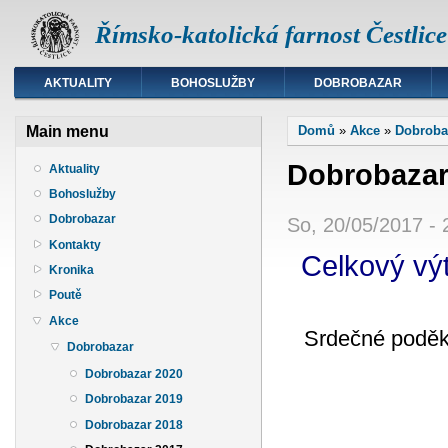
Římsko-katolická farnost Čestlice
AKTUALITY
BOHOSLUŽBY
DOBROBAZAR
Jste zde
Main menu
Domů
»
Akce
»
Dobroba
Dobrobazar
Aktuality
Bohoslužby
Dobrobazar
So, 20/05/2017 - 
Kontakty
Celkový vý
Kronika
Poutě
Akce
Srdečné poděko
Dobrobazar
Dobrobazar 2020
Dobrobazar 2019
Dobrobazar 2018