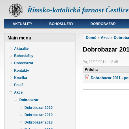
Římsko-katolická farnost Čestlice
AKTUALITY
BOHOSLUŽBY
DOBROBAZAR
Jste zde
Main menu
Domů
»
Akce
»
Dobroba
Dobrobazar 20
Aktuality
Bohoslužby
Po, 21/03/2011 - 12:45
Dobrobazar
Příloha
Kontakty
Kronika
Dobrobazar 2011 - po
Poutě
Akce
Dobrobazar
Dobrobazar 2020
Dobrobazar 2019
Dobrobazar 2018