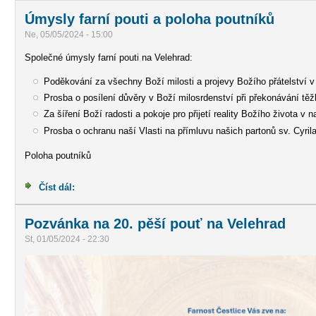
Úmysly farní pouti a poloha poutníků
Ne, 05/05/2024 - 15:00
Společné úmysly farní pouti na Velehrad:
Poděkování za všechny Boží milosti a projevy Božího přátelství v 
Prosba o posílení důvěry v Boží milosrdenství při překonávání těžk
Za šíření Boží radosti a pokoje pro přijetí reality Božího života v
Prosba o ochranu naší Vlasti na přímluvu našich partonů sv. Cyril
Poloha poutníků
Číst dál:
Úmysly farní pouti a poloha poutníků
Pozvánka na 20. pěší pouť na Velehrad
St, 01/05/2024 - 22:30