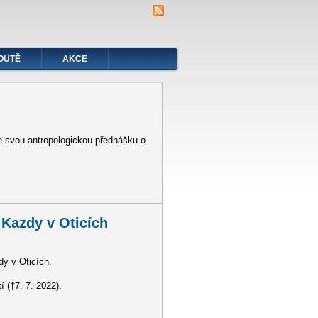
OUTĚ
AKCE
se svou antropologickou přednášku o
 Kazdy v Oticích
dy v Oticích.
 (†7. 7. 2022).
icích