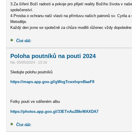
3.Za šíření Boží radosti a pokoje pro přijetí reality Božího života v na
společenství.
4.Prosba o ochranu naší vlasti na přímluvu našich patronů sv. Cyrila a 
Metoděje.
Každý den jsme se společně za chůze modlili růženec vždy dopoledne
Číst dál:
Zápis z pěší pouti na Velehrad
Poloha poutníků na pouti 2024
Ne, 05/05/2024 - 15:16
Sledujte polohu poutníků
https://maps.app.goo.gl/gWxgTcwxhqrnBaeF8
Fotky pouti ve sdíleném albu
https://photos.app.goo.gl/33ETnAu2BkrMAXDA7
Číst dál:
Poloha poutníků na pouti 2024