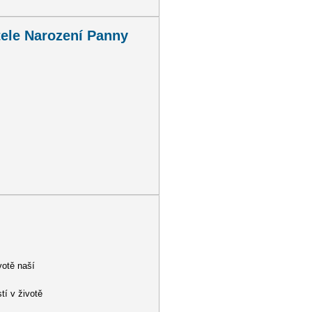
tele Narození Panny
ní Panny Marie v Průhonicích
votě naší
tí v životě