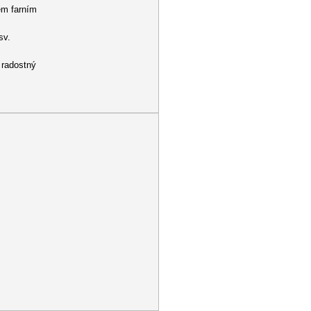
šem farním
sv.
 radostný