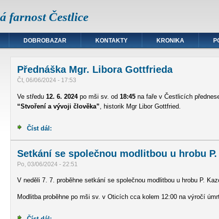
 farnost Čestlice
DOBROBAZAR
KONTAKTY
KRONIKA
P
Přednáška Mgr. Libora Gottfrieda
Čt, 06/06/2024 - 17:53
Ve středu
12. 6. 2024
po mši sv. od
18:45
na faře v Čestlicích předne
“Stvoření a vývoji člověka”
, historik Mgr Libor Gottfried.
Číst dál:
Přednáška Mgr. Libora Gottfrieda
Setkání se společnou modlitbou u hrobu P.
Po, 03/06/2024 - 22:51
V neděli 7. 7. proběhne setkání se společnou modlitbou u hrobu P. Kaz
Modlitba proběhne po mši sv. v Oticích cca kolem 12:00 na výročí úmrtí
Číst dál:
Setkání se společnou modlitbou u hrobu P. Kazdy v Ot