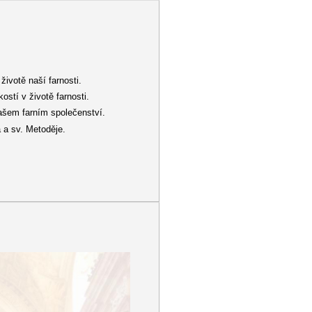
životě naší farnosti.
ostí v životě farnosti.
 našem farním společenství.
a a sv. Metoděje.