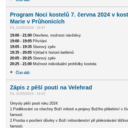
Program Noci kostelů 7. června 2024 v kos
Marie v Průhonicích
Pá, 31/05/2024 - 19:47
19:00
-
21:00
Otevřeno, možnost návštěvy
19:00
-
19:05
Přivítání
19:05
-
19:35
Sborový zpěv
19:35
-
20:05
Výklad k historii betlémů
20:05
-
20:25
Sborový zpěv
20:25
-
21:00
Možnost individuální prohlídky kostela
Číst dál:
Program Noci kostelů 7. června 2024 v kostele Naroze
Zápis z pěší pouti na Velehrad
Pá, 31/05/2024 - 19:42
Úmysly pěší pouti roku 2024:
1.Poděkování za všechny Boží milosti a projevy Božího přátelství v ži
farnosti.
2.Prosba o posílení důvěry v Boží milosrdenství při překonávání těžkos
farnosti.