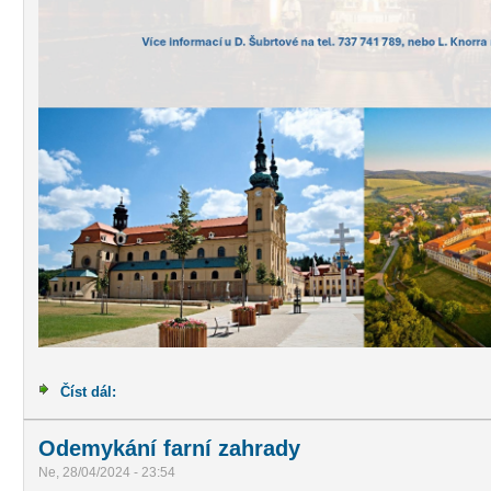
Číst dál:
Pozvánka na 20. pěší pouť na Velehrad
Odemykání farní zahrady
Ne, 28/04/2024 - 23:54