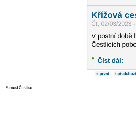
Křížová ce
Čt, 02/03/2023 -
V postní době 
Čestlicích pob
Číst dál:
Křížov
Stránky
« první
‹ předchoz
Farnost Čestlice