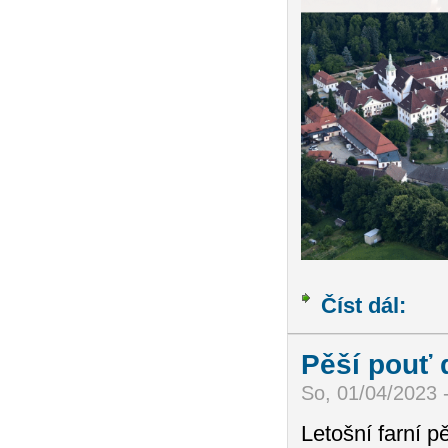
Číst dál:
19. pě
Pěší pouť 
So, 01/04/2023 
Letošní farní p