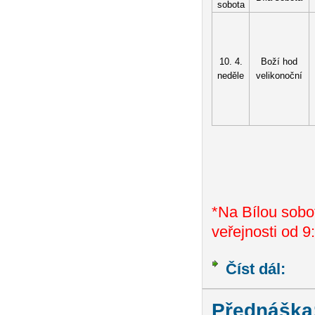
sobota
10. 4.
Boží hod
neděle
velikonoční
*Na Bílou sobot
veřejnosti od 9
Číst dál:
Bohosl
Přednáška: 