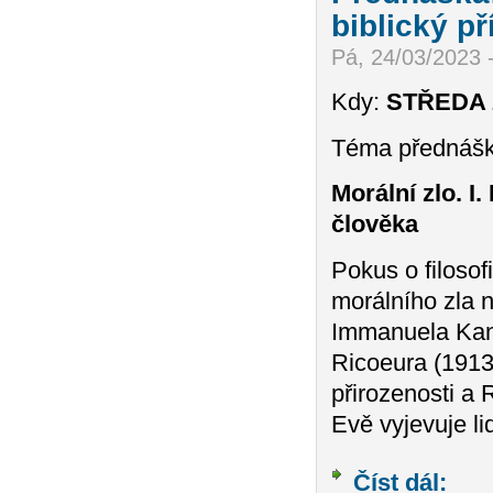
biblický p
Pá, 24/03/2023 
Kdy:
STŘEDA 29
Téma přednášky
Morální zlo. I
člověka
Pokus o filoso
morálního zla 
Immanuela Kant
Ricoeura (1913
přirozenosti a 
Evě vyjevuje l
Číst dál:
Předná