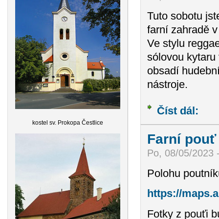
Tuto sobotu jst
farní zahradě v
Ve stylu regga
sólovou kytaru 
obsadí hudební 
nástroje.
Číst dál:
Koncer
kostel sv. Prokopa Čestlice
Farní pouť
Po, 08/05/2023 
Polohu poutník
https://maps
Fotky z pouťi 