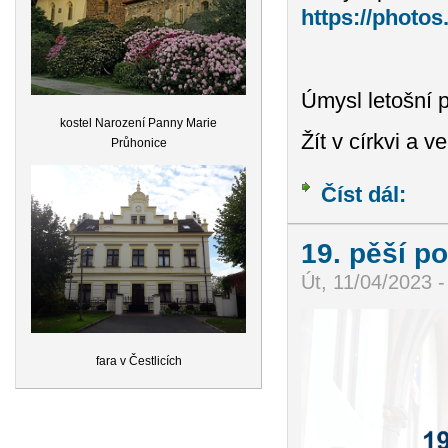
https://phot
Úmysl letošní p
kostel Narození Panny Marie
Žít v církvi a v
Průhonice
Číst dál:
Farní 
19. pěší p
Út, 11/04/2023 -
fara v Čestlicích