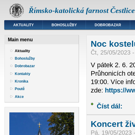
Římsko-katolická farnost Čestlice
AKTUALITY
BOHOSLUŽBY
DOBROBAZAR
Main menu
Noc kostel
Aktuality
Čt, 25/05/2023 -
Bohoslužby
V pátek 2. 6. 
Dobrobazar
Průhonicích ot
Kontakty
19:00. Více inf
Kronika
zde:
https://w
Poutě
Akce
Číst dál:
Noc ko
Koncert ži
Pá, 19/05/2023 