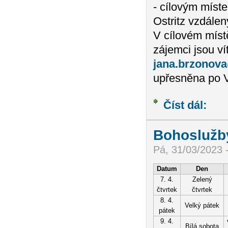
- cílovým míst
Ostritz vzdálen
V cílovém míst
zájemci jsou ví
jana.brzonov
upřesněna po V
Číst dál:
Pěší p
Bohoslužby
Pá, 31/03/2023 
Datum
Den
7. 4.
Zelený
čtvrtek
čtvrtek
8. 4.
Velký pátek
pátek
9. 4.
Bílá sobota