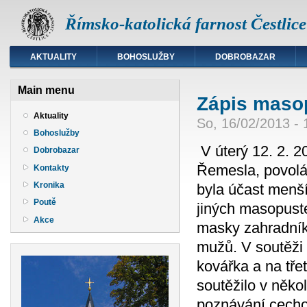
Římsko-katolická farnost Čestlice
AKTUALITY
BOHOSLUŽBY
DOBROBAZAR
Main menu
Zápis maso
Aktuality
So, 16/02/2013 - 
Bohoslužby
V úterý 12. 2. 2
Dobrobazar
Řemesla, povolán
Kontakty
Kronika
byla účast menší
Poutě
jiných masopuste
Akce
masky zahradníků
mužů. V soutěži 
kovářka a na třet
soutěžilo v něko
poznávání cecho