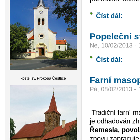
Číst dál:
Zápis m
Popeleční s
Ne, 10/02/2013 - 
Číst dál:
Popelečn
Farní maso
kostel sv. Prokopa Čestlice
Pá, 08/02/2013 - 
Tradiční farní m
je odhadován zhr
Řemesla, povol
znovu zapracuje 