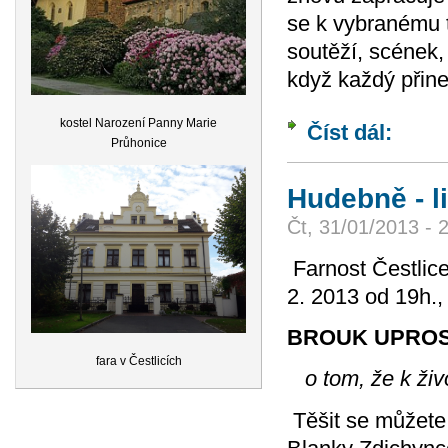
se k vybranému t
soutěží, scének,
když každý přine
kostel Narození Panny Marie
Číst dál:
Farní ma
Průhonice
Hudebně - li
Čt, 31/01/2013 - 
Farnost Čestlice
2. 2013 od 19h.,
BROUK UPROS
fara v Čestlicích
o tom, že k živ
Těšit se můžete