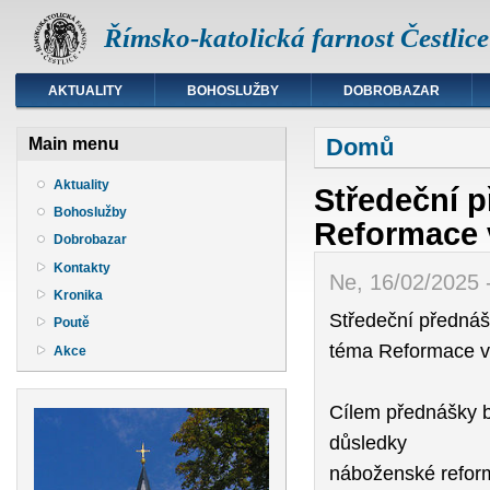
Římsko-katolická farnost Čestlice
AKTUALITY
BOHOSLUŽBY
DOBROBAZAR
Jste zde
Domů
Main menu
Aktuality
Středeční p
Bohoslužby
Reformace 
Dobrobazar
Kontakty
Ne, 16/02/2025 
Kronika
Středeční předná
Poutě
téma Reformace v
Akce
Cílem přednášky b
důsledky
náboženské reform